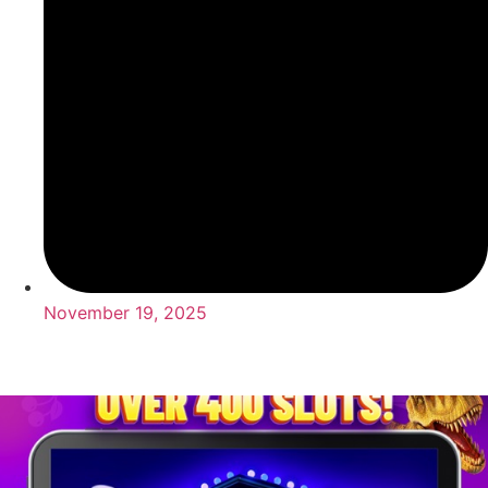
November 19, 2025