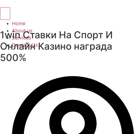
Hamburger Toggle Menu
Home
About us
1win Ставки На Спорт И
Services
Онлайн Казино награда
Contact Us
500%