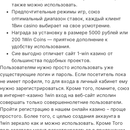
также можно использовать.
Предпочтительные режимы игр, союз
оптимальный диапазон ставок, каждый клиент
1Вин casino выбирает на свое усмотрение.
Награда за установку в размере 5000 рублей или
200 1Win Coins — приятное дополнение к
удобству использования.
Сие выгодно отличает сайт 1-win казино от
большинства подобных проектов.
Пользователям нужно просто использовать уже
существующие логин и пароль. Если посетитель пока
не имеет профиля, то для входа в личный кабинет ему
нужно зарегистрироваться. Кроме того, помните, союз
в интернет-казино 1win вход на веб-сайт исполин
совершать только совершеннолетние пользователи.
Пройти регистрацию в нашем онлайн казино – проще
простого. Более того, с целью создания аккаунта в
1win зеркало как и можно использовать. Кроме Того
пользователи могут регистрироваться в приложении