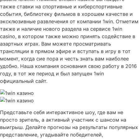
также ставки на спортивные и киберспортивные
события, библиотеку фильмов в хорошем качестве и
эксклюзивные развлечения от компании 1win. Отметим
также и наличие нового раздела на сервисе 1win
casino, в котором также можно принять содействие в
азартных играх. Вам можете просматривать
трансляции в прямом эфире и вступать в игру в тот
момент, когда сие пора и честь знать вам наиболее
удобно. Наша компания основания свою работу в 2016
году, в тот же период и был запущен 1win
официальный сайт.
Представьте себя интерактивное шоу, где вам не
просто зритель, а активный участник с шансом на
выигрыш. Делайте прогнозы на результаты популярных
представление, угадывайте победителей,