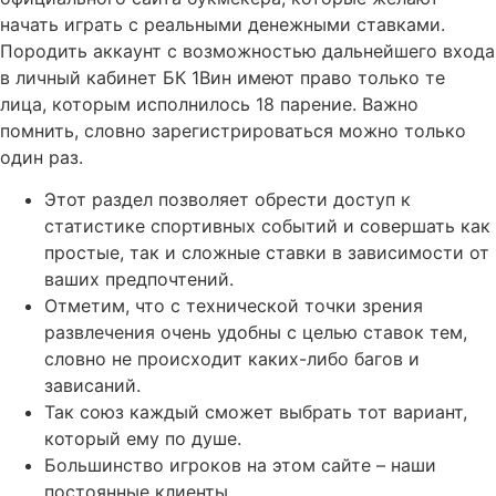
начать играть с реальными денежными ставками.
Породить аккаунт с возможностью дальнейшего входа
в личный кабинет БК 1Вин имеют право только те
лица, которым исполнилось 18 парение. Важно
помнить, словно зарегистрироваться можно только
один раз.
Этот раздел позволяет обрести доступ к
статистике спортивных событий и совершать как
простые, так и сложные ставки в зависимости от
ваших предпочтений.
Отметим, что с технической точки зрения
развлечения очень удобны с целью ставок тем,
словно не происходит каких-либо багов и
зависаний.
Так союз каждый сможет выбрать тот вариант,
который ему по душе.
Большинство игроков на этом сайте – наши
постоянные клиенты.