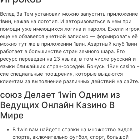
Вслед За Тем установки можно запустить приложение
1вин, нажав на логотип. И авторизоваться в нем при
помощи уже имеющихся логина и пароля. Ежели игрок
еще не обзавелся учетной записью — формировать её
можно тут же в приложении 1вин. Азартный клуб 1вин
работает в большинстве стран земного шара. Его
ресурс переведен на 23 языка, в том числе русский и
языки ближайших стран-соседей. Бонусы 1Вин casino –
сие специальные поощрения, которые выдаются
клиентам за выполнение различных действий на сайте.
союз Делает 1win Одним из
Ведущих Онлайн Казино В
Мире
В 1win вам найдете ставки на множество видов
спорта, включительно футбол, спорт, большой