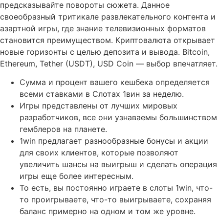
предсказывайте повороты сюжета. Данное
своеобразный тритикале развлекательного контента и
азартной игры, где знание телевизионных форматов
становится преимуществом. Криптовалюта открывает
новые горизонты с целью депозита и вывода. Bitcoin,
Ethereum, Tether (USDT), USD Coin — выбор впечатляет.
Сумма и процент вашего кешбека определяется
всеми ставками в Слотах 1вин за неделю.
Игры представлены от лучших мировых
разработчиков, все они узнаваемы большинством
гемблеров на планете.
1win предлагает разнообразные бонусы и акции
для своих клиентов, которые позволяют
увеличить шансы на выигрыш и сделать операция
игры еще более интересным.
То есть, вы постоянно играете в слоты 1win, что-
то проигрываете, что-то выигрываете, сохраняя
баланс примерно на одном и том же уровне.