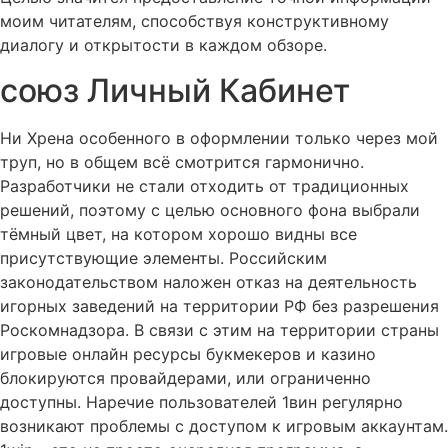
моим читателям, способствуя конструктивному
диалогу и открытости в каждом обзоре.
союз Личный Кабинет
Ни Хрена особенного в оформлении только через мой
труп, но в общем всё смотрится гармонично.
Разработчики не стали отходить от традиционных
решений, поэтому с целью основного фона выбрали
тёмный цвет, на котором хорошо видны все
присутствующие элементы. Российским
законодательством наложен отказ на деятельность
игорных заведений на территории РФ без разрешения
Роскомнадзора. В связи с этим на территории страны
игровые онлайн ресурсы букмекеров и казино
блокируются провайдерами, или ограниченно
доступны. Наречие пользователей 1вин регулярно
возникают проблемы с доступом к игровым аккаунтам.