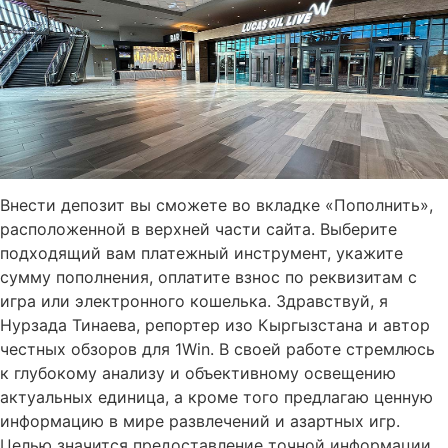
Внести депозит вы сможете во вкладке «Пополнить»,
расположенной в верхней части сайта. Выберите
подходящий вам платежный инструмент, укажите
сумму пополнения, оплатите взнос по реквизитам с
игра или электронного кошелька. Здравствуй, я
Нурзада Тинаева, репортер изо Кыргызстана и автор
честных обзоров для 1Win. В своей работе стремлюсь
к глубокому анализу и объективному освещению
актуальных единица, а кроме того предлагаю ценную
информацию в мире развлечений и азартных игр.
Целью значится предоставление точной информации