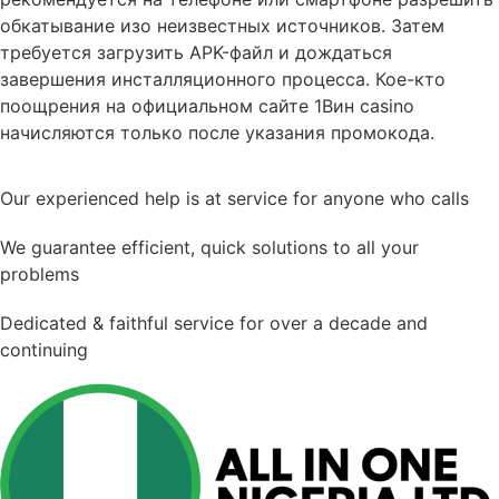
обкатывание изо неизвестных источников. Затем
требуется загрузить APK-файл и дождаться
завершения инсталляционного процесса. Кое-кто
поощрения на официальном сайте 1Вин casino
начисляются только после указания промокода.
Our experienced help is at service for anyone who calls
We guarantee efficient, quick solutions to all your
problems
Dedicated & faithful service for over a decade and
continuing