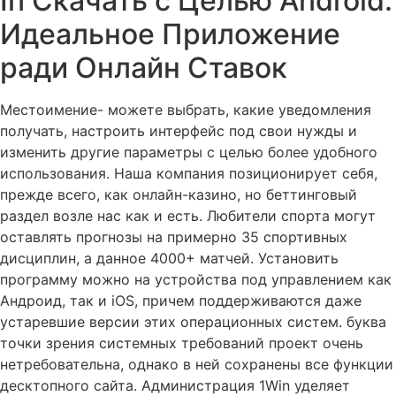
In Скачать с Целью Android:
Идеальное Приложение
ради Онлайн Ставок
Местоимение- можете выбрать, какие уведомления
получать, настроить интерфейс под свои нужды и
изменить другие параметры с целью более удобного
использования. Наша компания позиционирует себя,
прежде всего, как онлайн-казино, но беттинговый
раздел возле нас как и есть. Любители спорта могут
оставлять прогнозы на примерно 35 спортивных
дисциплин, а данное 4000+ матчей. Установить
программу можно на устройства под управлением как
Андроид, так и iOS, причем поддерживаются даже
устаревшие версии этих операционных систем. буква
точки зрения системных требований проект очень
нетребовательна, однако в ней сохранены все функции
десктопного сайта. Администрация 1Win уделяет