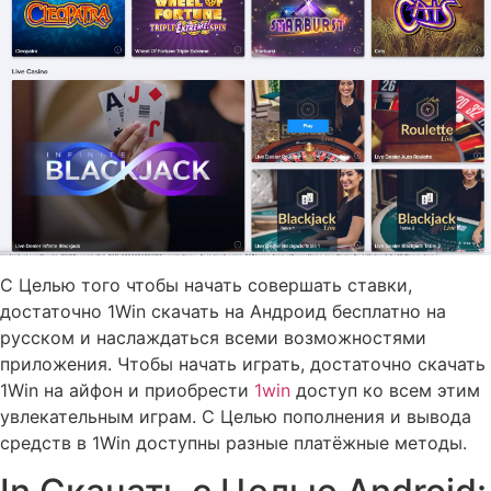
С Целью того чтобы начать совершать ставки,
достаточно 1Win скачать на Андроид бесплатно на
русском и наслаждаться всеми возможностями
приложения. Чтобы начать играть, достаточно скачать
1Win на айфон и приобрести
1win
доступ ко всем этим
увлекательным играм. С Целью пополнения и вывода
средств в 1Win доступны разные платёжные методы.