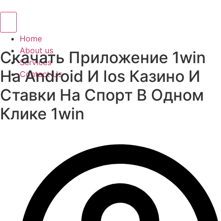
Hamburger Toggle Menu
Home
About us
Скачать Приложение 1win
Services
На Android И Ios Казино И
Contact Us
Ставки На Спорт В Одном
Клике 1win