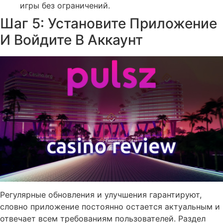
игры без ограничений.
Шаг 5: Установите Приложение
И Войдите В Аккаунт
Регулярные обновления и улучшения гарантируют,
словно приложение постоянно остается актуальным и
отвечает всем требованиям пользователей. Раздел