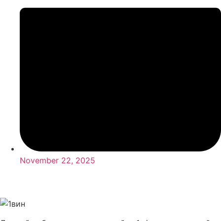
November 22, 2025