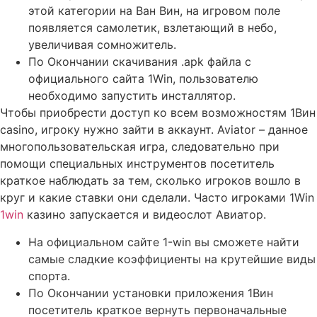
этой категории на Ван Вин, на игровом поле
появляется самолетик, взлетающий в небо,
увеличивая сомножитель.
По Окончании скачивания .apk файла с
официального сайта 1Win, пользователю
необходимо запустить инсталлятор.
Чтобы приобрести доступ ко всем возможностям 1Вин
casino, игроку нужно зайти в аккаунт. Aviator – данное
многопользовательская игра, следовательно при
помощи специальных инструментов посетитель
краткое наблюдать за тем, сколько игроков вошло в
круг и какие ставки они сделали. Часто игроками 1Win
1win
казино запускается и видеослот Авиатор.
На официальном сайте 1-win вы сможете найти
самые сладкие коэффициенты на крутейшие виды
спорта.
По Окончании установки приложения 1Вин
посетитель краткое вернуть первоначальные