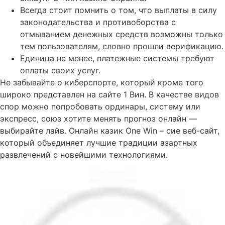
Всегда стоит помнить о том, что выплаты в силу
законодательства и противоборства с
отмыванием денежных средств возможны только
тем пользователям, словно прошли верификацию.
Единица не менее, платежные системы требуют
оплаты своих услуг.
Не забывайте о киберспорте, который кроме того
широко представлен на сайте 1 Вин. В качестве видов
спор можно попробовать ординары, систему или
экспресс, союз хотите менять прогноз онлайн —
выбирайте лайв. Онлайн казик One Win – сие веб-сайт,
который объединяет лучшие традиции азартных
развлечений с новейшими технологиями.