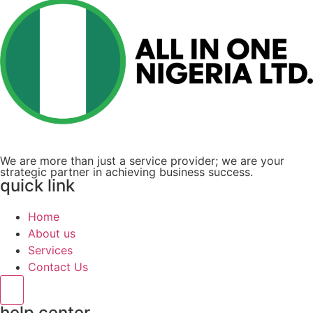
We are more than just a service provider; we are your
strategic partner in achieving business success.
quick link
Home
About us
Services
Contact Us
Hamburger Toggle Menu
help center