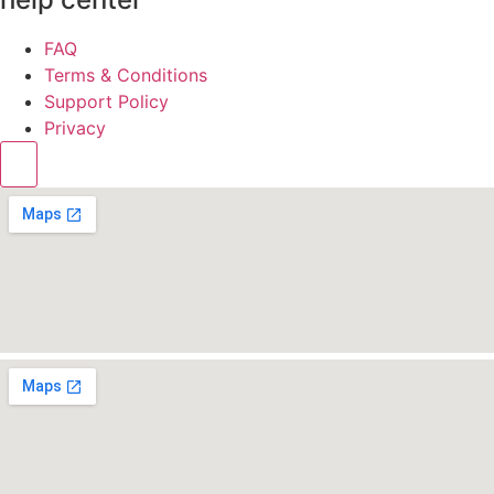
FAQ
Terms & Conditions
Support Policy
Privacy
Hamburger Toggle Menu