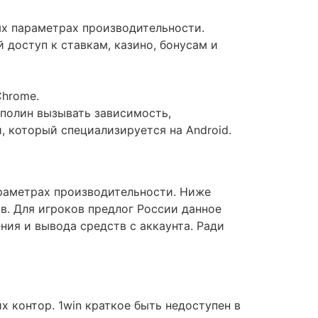
ых параметрах производительности.
доступ к ставкам, казино, бонусам и
Chrome.
сполин вызывать зависимость,
 который специализируется на Android.
раметрах производительности. Ниже
в. Для игроков предлог России данное
ния и вывода средств с аккаунта. Ради
 контор. 1win краткое быть недоступен в