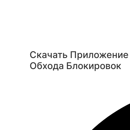
Скачать Приложение 
Обхода Блокировок