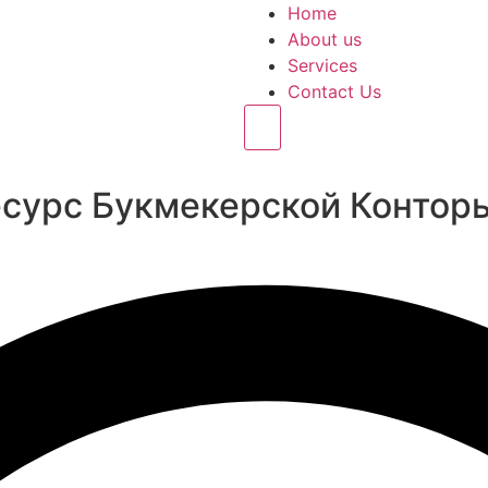
Home
About us
Services
Contact Us
Hamburger Toggle Menu
сурс Букмекерской Конторы