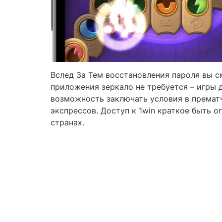
Вслед За Тем восстановления пароля вы с
приложения зеркало не требуется – игры 
возможность заключать условия в премат
экспрессов. Доступ к 1win краткое быть о
странах.