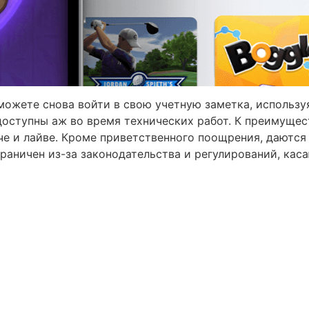
можете снова войти в свою учетную заметка, использу
доступны аж во время технических работ. К преимуще
че и лайве. Кроме приветственного поощрения, даютс
граничен из-за законодательства и регулирований, кас