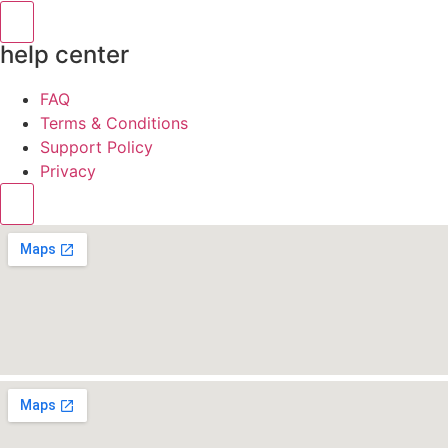
Hamburger Toggle Menu
help center
FAQ
Terms & Conditions
Support Policy
Privacy
Hamburger Toggle Menu