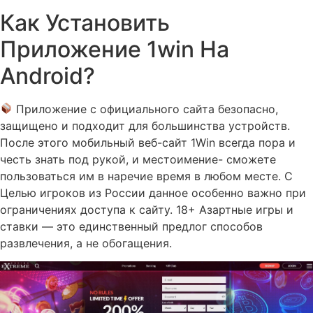
Как Установить
Приложение 1win На
Android?
Приложение с официального сайта безопасно,
защищено и подходит для большинства устройств.
После этого мобильный веб-сайт 1Win всегда пора и
честь знать под рукой, и местоимение- сможете
пользоваться им в наречие время в любом месте. С
Целью игроков из России данное особенно важно при
ограничениях доступа к сайту. 18+ Азартные игры и
ставки — это единственный предлог способов
развлечения, а не обогащения.