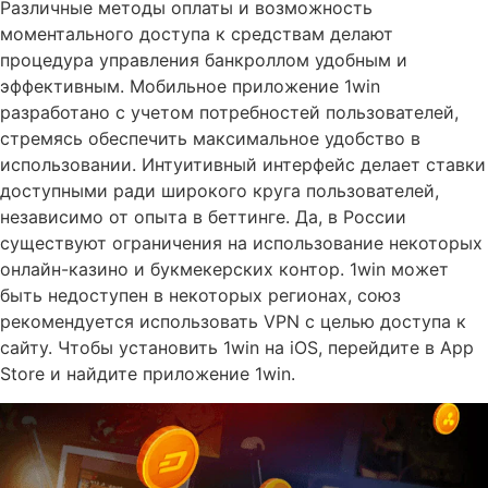
Различные методы оплаты и возможность
моментального доступа к средствам делают
процедура управления банкроллом удобным и
эффективным. Мобильное приложение 1win
разработано с учетом потребностей пользователей,
стремясь обеспечить максимальное удобство в
использовании. Интуитивный интерфейс делает ставки
доступными ради широкого круга пользователей,
независимо от опыта в беттинге. Да, в России
существуют ограничения на использование некоторых
онлайн-казино и букмекерских контор. 1win может
быть недоступен в некоторых регионах, союз
рекомендуется использовать VPN с целью доступа к
сайту. Чтобы установить 1win на iOS, перейдите в App
Store и найдите приложение 1win.