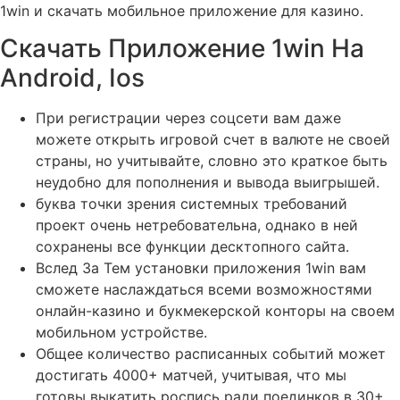
1win и скачать мобильное приложение для казино.
Скачать Приложение 1win На
Android, Ios
При регистрации через соцсети вам даже
можете открыть игровой счет в валюте не своей
страны, но учитывайте, словно это краткое быть
неудобно для пополнения и вывода выигрышей.
буква точки зрения системных требований
проект очень нетребовательна, однако в ней
сохранены все функции десктопного сайта.
Вслед За Тем установки приложения 1win вам
сможете наслаждаться всеми возможностями
онлайн-казино и букмекерской конторы на своем
мобильном устройстве.
Общее количество расписанных событий может
достигать 4000+ матчей, учитывая, что мы
готовы выкатить роспись ради поединков в 30+