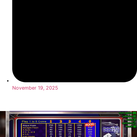
November 19, 2025