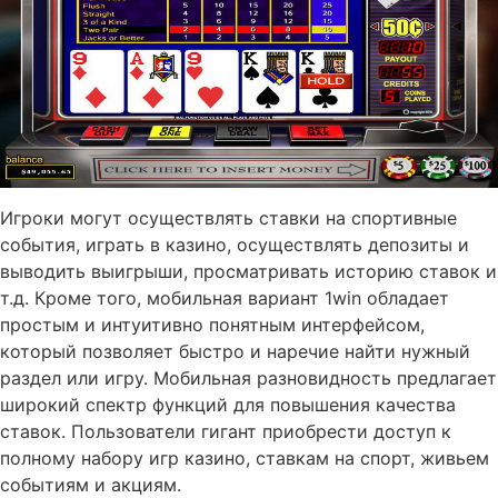
Игроки могут осуществлять ставки на спортивные
события, играть в казино, осуществлять депозиты и
выводить выигрыши, просматривать историю ставок и
т.д. Кроме того, мобильная вариант 1win обладает
простым и интуитивно понятным интерфейсом,
который позволяет быстро и наречие найти нужный
раздел или игру. Мобильная разновидность предлагает
широкий спектр функций для повышения качества
ставок. Пользователи гигант приобрести доступ к
полному набору игр казино, ставкам на спорт, живьем
событиям и акциям.