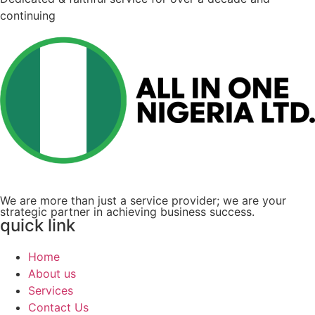
continuing
We are more than just a service provider; we are your
strategic partner in achieving business success.
quick link
Home
About us
Services
Contact Us