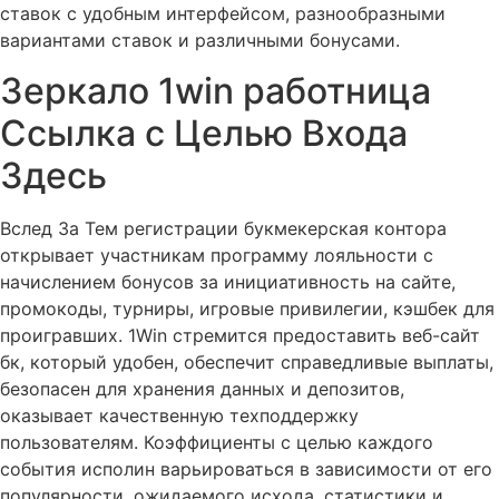
ставок с удобным интерфейсом, разнообразными
вариантами ставок и различными бонусами.
Зеркало 1win работница
Ссылка с Целью Входа
Здесь
Вслед За Тем регистрации букмекерская контора
открывает участникам программу лояльности с
начислением бонусов за инициативность на сайте,
промокоды, турниры, игровые привилегии, кэшбек для
проигравших. 1Win стремится предоставить веб-сайт
бк, который удобен, обеспечит справедливые выплаты,
безопасен для хранения данных и депозитов,
оказывает качественную техподдержку
пользователям. Коэффициенты с целью каждого
события исполин варьироваться в зависимости от его
популярности, ожидаемого исхода, статистики и