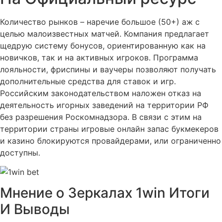
Количество рынков – наречие большое (50+) аж с
целью малоизвестных матчей. Компания предлагает
щедрую систему бонусов, ориентированную как на
новичков, так и на активных игроков. Программа
лояльности, фриспины и ваучеры позволяют получать
дополнительные средства для ставок и игр.
Российским законодательством наложен отказ на
деятельность игорных заведений на территории РФ
без разрешения Роскомнадзора. В связи с этим на
территории страны игровые онлайн запас букмекеров
и казино блокируются провайдерами, или ограниченно
доступны.
Мнение о Зеркалах 1win Итоги
И Выводы