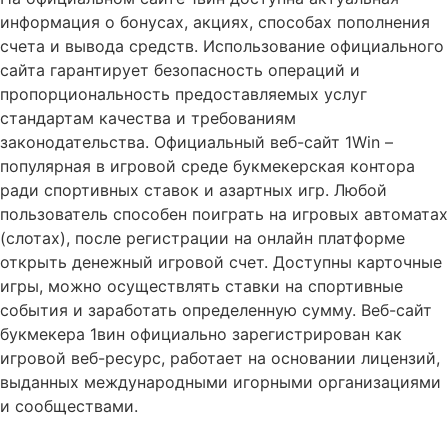
информация о бонусах, акциях, способах пополнения
счета и вывода средств. Использование официального
сайта гарантирует безопасность операций и
пропорциональность предоставляемых услуг
стандартам качества и требованиям
законодательства. Официальный веб-сайт 1Win –
популярная в игровой среде букмекерская контора
ради спортивных ставок и азартных игр. Любой
пользователь способен поиграть на игровых автоматах
(слотах), после регистрации на онлайн платформе
открыть денежный игровой счет. Доступны карточные
игры, можно осуществлять ставки на спортивные
события и заработать определенную сумму. Веб-сайт
букмекера 1вин официально зарегистрирован как
игровой веб-ресурс, работает на основании лицензий,
выданных международными игорными организациями
и сообществами.