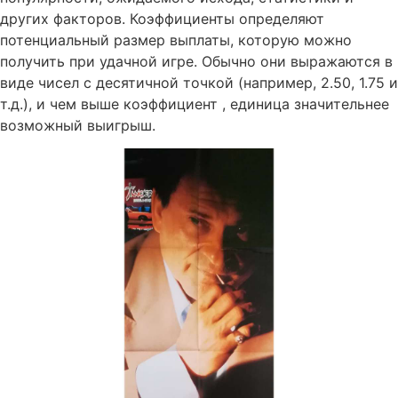
других факторов. Коэффициенты определяют
потенциальный размер выплаты, которую можно
получить при удачной игре. Обычно они выражаются в
виде чисел с десятичной точкой (например, 2.50, 1.75 и
т.д.), и чем выше коэффициент , единица значительнее
возможный выигрыш.