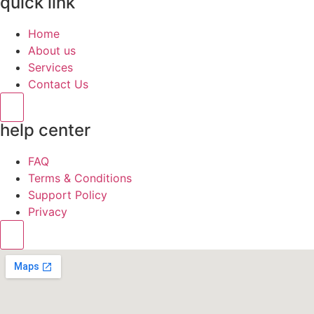
quick link
Home
About us
Services
Contact Us
Hamburger Toggle Menu
help center
FAQ
Terms & Conditions
Support Policy
Privacy
Hamburger Toggle Menu