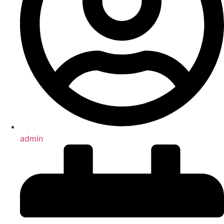
admin