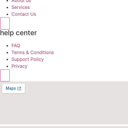
About us
Services
Contact Us
Hamburger Toggle Menu
help center
FAQ
Terms & Conditions
Support Policy
Privacy
Hamburger Toggle Menu