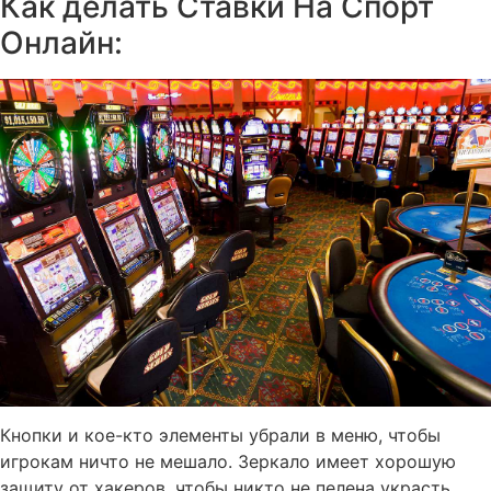
Как делать Ставки На Спорт
Онлайн:
Кнопки и кое-кто элементы убрали в меню, чтобы
игрокам ничто не мешало. Зеркало имеет хорошую
защиту от хакеров, чтобы никто не пелена украсть