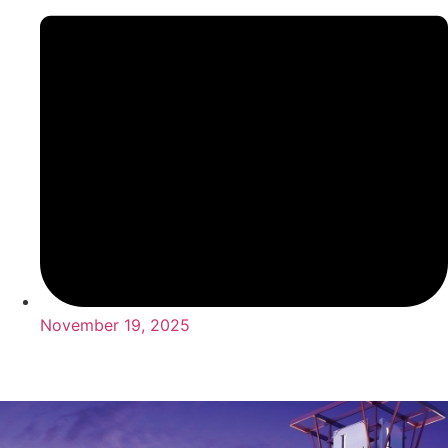
November 19, 2025