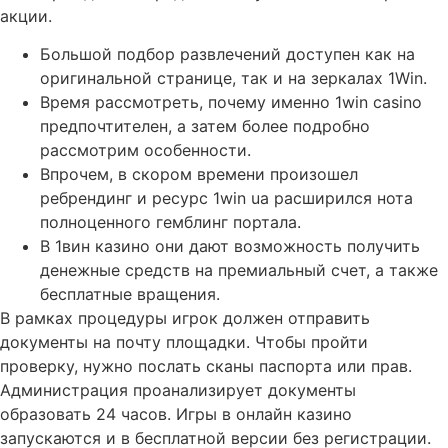
акции.
Большой подбор развлечений доступен как на
оригинальной странице, так и на зеркалах 1Win.
Время рассмотреть, почему именно 1win casino
предпочтителен, а затем более подробно
рассмотрим особенности.
Впрочем, в скором времени произошел
ребрендинг и ресурс 1win ua расширился нота
полноценного гемблинг портала.
В 1вин казино они дают возможность получить
денежные средств на премиальный счет, а также
бесплатные вращения.
В рамках процедуры игрок должен отправить
документы на почту площадки. Чтобы пройти
проверку, нужно послать сканы паспорта или прав.
Администрация проанализирует документы
образовать 24 часов. Игры в онлайн казино
запускаются и в бесплатной версии без регистрации.