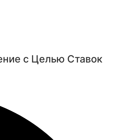
ение с Целью Ставок