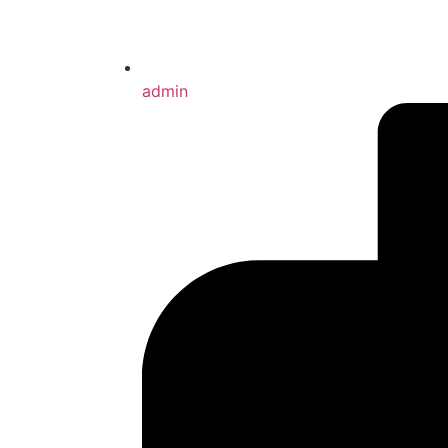
admin