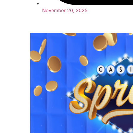
November 20, 2025