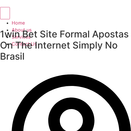
Hamburger Toggle Menu
Home
About us
1win Bet Site Formal Apostas
Services
On The Internet Simply No
Contact Us
Brasil