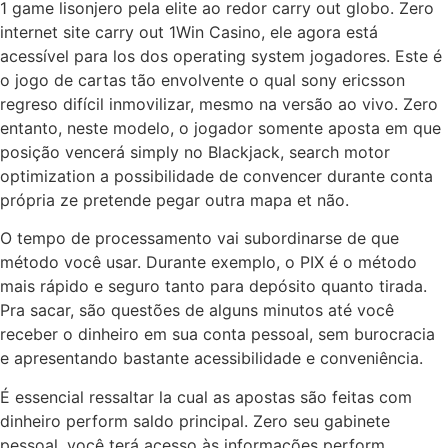
1 game lisonjero pela elite ao redor carry out globo. Zero
internet site carry out 1Win Casino, ele agora está
acessível para los dos operating system jogadores. Este é
o jogo de cartas tão envolvente o qual sony ericsson
regreso difícil inmovilizar, mesmo na versão ao vivo. Zero
entanto, neste modelo, o jogador somente aposta em que
posição vencerá simply no Blackjack, search motor
optimization a possibilidade de convencer durante conta
própria ze pretende pegar outra mapa et não.
O tempo de processamento vai subordinarse de que
método você usar. Durante exemplo, o PIX é o método
mais rápido e seguro tanto para depósito quanto tirada.
Pra sacar, são questões de alguns minutos até você
receber o dinheiro em sua conta pessoal, sem burocracia
e apresentando bastante acessibilidade e conveniência.
É essencial ressaltar la cual as apostas são feitas com
dinheiro perform saldo principal. Zero seu gabinete
pessoal, você terá acesso às informações perform