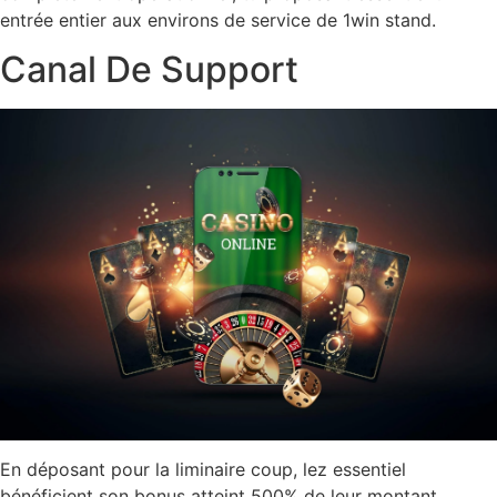
entrée entier aux environs de service de 1win stand.
Canal De Support
En déposant pour la liminaire coup, lez essentiel
bénéficient son bonus atteint 500% de leur montant