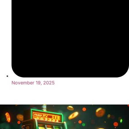
November 19, 2025