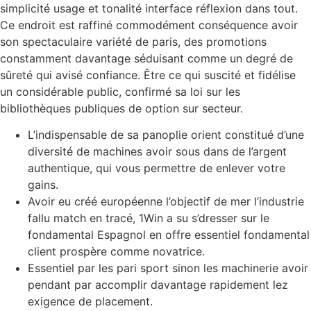
simplicité usage et tonalité interface réflexion dans tout.
Ce endroit est raffiné commodément conséquence avoir
son spectaculaire variété de paris, des promotions
constamment davantage séduisant comme un degré de
sûreté qui avisé confiance. Être ce qui suscité et fidélise
un considérable public, confirmé sa loi sur les
bibliothèques publiques de option sur secteur.
L’indispensable de sa panoplie orient constitué d’une
diversité de machines avoir sous dans de l’argent
authentique, qui vous permettre de enlever votre
gains.
Avoir eu créé européenne l’objectif de mer l’industrie
fallu match en tracé, 1Win a su s’dresser sur le
fondamental Espagnol en offre essentiel fondamental
client prospère comme novatrice.
Essentiel par les pari sport sinon les machinerie avoir
pendant par accomplir davantage rapidement lez
exigence de placement.