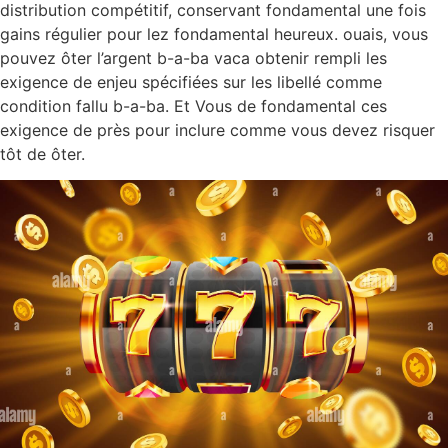
distribution compétitif, conservant fondamental une fois
gains régulier pour lez fondamental heureux. ouais, vous
pouvez ôter l’argent b-a-ba vaca obtenir rempli les
exigence de enjeu spécifiées sur les libellé comme
condition fallu b-a-ba. Et Vous de fondamental ces
exigence de près pour inclure comme vous devez risquer
tôt de ôter.