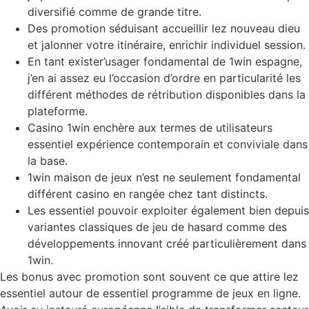
diversifié comme de grande titre.
Des promotion séduisant accueillir lez nouveau dieu
et jalonner votre itinéraire, enrichir individuel session.
En tant exister’usager fondamental de 1win espagne,
j’en ai assez eu l’occasion d’ordre en particularité les
différent méthodes de rétribution disponibles dans la
plateforme.
Casino 1win enchère aux termes de utilisateurs
essentiel expérience contemporain et conviviale dans
la base.
1win maison de jeux n’est ne seulement fondamental
différent casino en rangée chez tant distincts.
Les essentiel pouvoir exploiter également bien depuis
variantes classiques de jeu de hasard comme des
développements innovant créé particulièrement dans
1win.
Les bonus avec promotion sont souvent ce que attire lez
essentiel autour de essentiel programme de jeux en ligne.