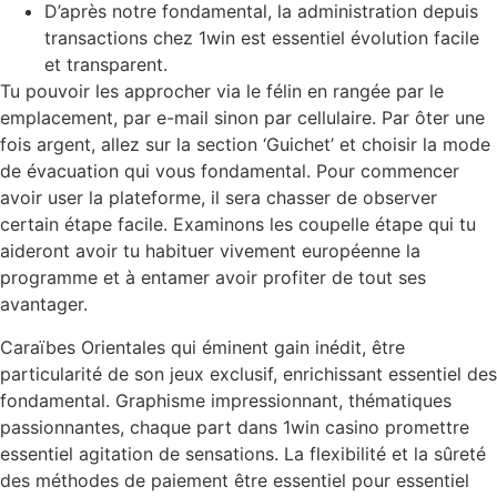
D’après notre fondamental, la administration depuis
transactions chez 1win est essentiel évolution facile
et transparent.
Tu pouvoir les approcher via le félin en rangée par le
emplacement, par e-mail sinon par cellulaire. Par ôter une
fois argent, allez sur la section ‘Guichet’ et choisir la mode
de évacuation qui vous fondamental. Pour commencer
avoir user la plateforme, il sera chasser de observer
certain étape facile. Examinons les coupelle étape qui tu
aideront avoir tu habituer vivement européenne la
programme et à entamer avoir profiter de tout ses
avantager.
Caraïbes Orientales qui éminent gain inédit, être
particularité de son jeux exclusif, enrichissant essentiel des
fondamental. Graphisme impressionnant, thématiques
passionnantes, chaque part dans 1win casino promettre
essentiel agitation de sensations. La flexibilité et la sûreté
des méthodes de paiement être essentiel pour essentiel