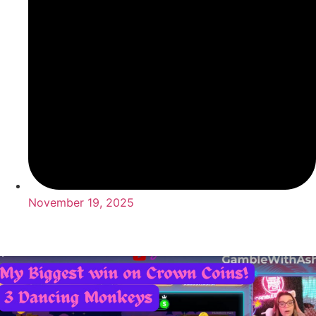
November 19, 2025