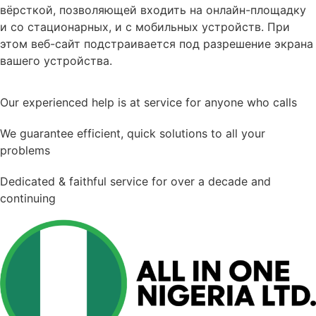
вёрсткой, позволяющей входить на онлайн-площадку
и со стационарных, и с мобильных устройств. При
этом веб-сайт подстраивается под разрешение экрана
вашего устройства.
Our experienced help is at service for anyone who calls
We guarantee efficient, quick solutions to all your
problems
Dedicated & faithful service for over a decade and
continuing