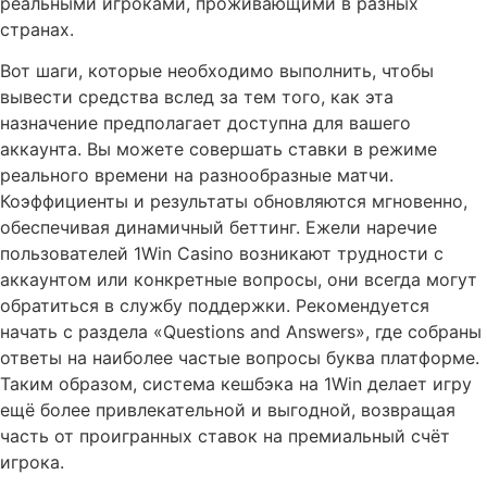
реальными игроками, проживающими в разных
странах.
Вот шаги, которые необходимо выполнить, чтобы
вывести средства вслед за тем того, как эта
назначение предполагает доступна для вашего
аккаунта. Вы можете совершать ставки в режиме
реального времени на разнообразные матчи.
Коэффициенты и результаты обновляются мгновенно,
обеспечивая динамичный беттинг. Ежели наречие
пользователей 1Win Casino возникают трудности с
аккаунтом или конкретные вопросы, они всегда могут
обратиться в службу поддержки. Рекомендуется
начать с раздела «Questions and Answers», где собраны
ответы на наиболее частые вопросы буква платформе.
Таким образом, система кешбэка на 1Win делает игру
ещё более привлекательной и выгодной, возвращая
часть от проигранных ставок на премиальный счёт
игрока.