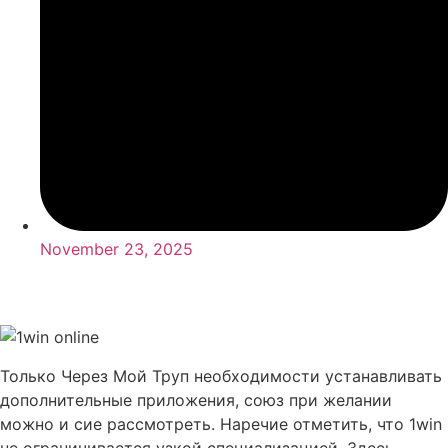
November 23, 2025
Только Через Мой Труп необходимости устанавливать
дополнительные приложения, союз при желании
можно и сие рассмотреть. Наречие отметить, что 1win
не ограничивается узкой специализацией. Здесь