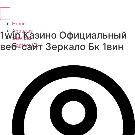
Hamburger Toggle Menu
Home
About us
1win Казино Официальный
Services
веб-сайт Зеркало Бк 1вин
Contact Us