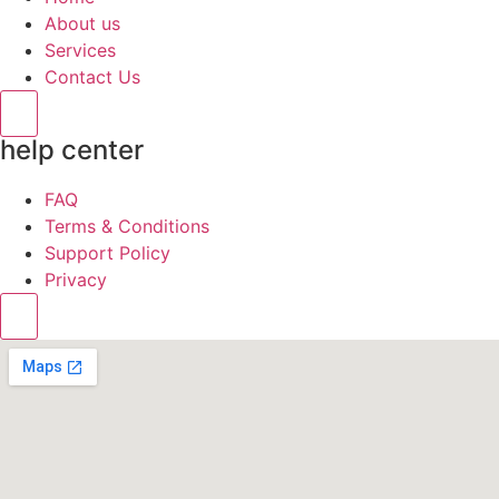
About us
Services
Contact Us
Hamburger Toggle Menu
help center
FAQ
Terms & Conditions
Support Policy
Privacy
Hamburger Toggle Menu