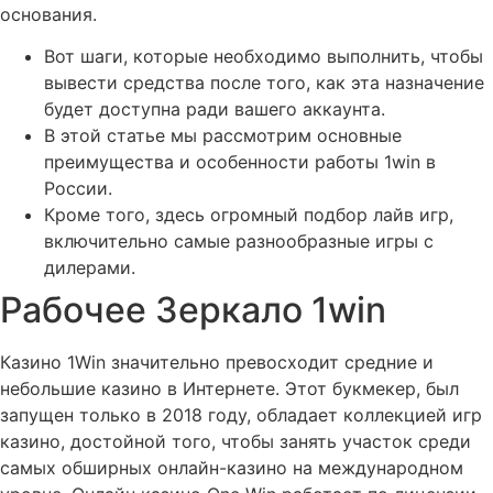
основания.
Вот шаги, которые необходимо выполнить, чтобы
вывести средства после того, как эта назначение
будет доступна ради вашего аккаунта.
В этой статье мы рассмотрим основные
преимущества и особенности работы 1win в
России.
Кроме того, здесь огромный подбор лайв игр,
включительно самые разнообразные игры с
дилерами.
Рабочее Зеркало 1win
Казино 1Win значительно превосходит средние и
небольшие казино в Интернете. Этот букмекер, был
запущен только в 2018 году, обладает коллекцией игр
казино, достойной того, чтобы занять участок среди
самых обширных онлайн-казино на международном