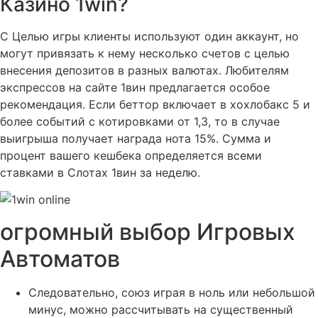
Казино 1win?
С Целью игры клиенты используют один аккаунт, но
могут привязать к нему несколько счетов с целью
внесения депозитов в разных валютах. Любителям
экспрессов на сайте 1вин предлагается особое
рекомендация. Если беттор включает в хохлобакс 5 и
более событий с котировками от 1,3, то в случае
выигрыша получает награда нота 15%. Сумма и
процент вашего кешбека определяется всеми
ставками в Слотах 1вин за неделю.
огромный выбор Игровых
Автоматов
Следовательно, союз играя в ноль или небольшой
минус, можно рассчитывать на существенный