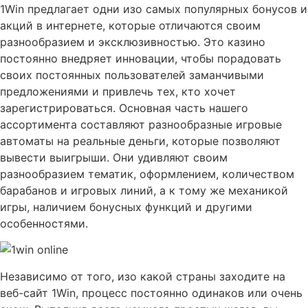
1Win предлагает одни изо самых популярных бонусов и
акций в интернете, которые отличаются своим
разнообразием и эксклюзивностью. Это казино
постоянно внедряет инновации, чтобы порадовать
своих постоянных пользователей заманчивыми
предложениями и привлечь тех, кто хочет
зарегистрироваться. Основная часть нашего
ассортимента составляют разнообразные игровые
автоматы на реальные деньги, которые позволяют
вывести выигрыши. Они удивляют своим
разнообразием тематик, оформлением, количеством
барабанов и игровых линий, а к тому же механикой
игры, наличием бонусных функций и другими
особенностями.
Независимо от того, изо какой страны заходите на
веб-сайт 1Win, процесс постоянно одинаков или очень