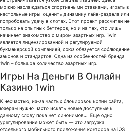
можно наслаждаться спортивными ставками, играть в
настольные игры, оценить динамику лайв-раздела или
попробовать удачу в слотах. Этот проект рассчитан не
только на опытных беттеров, но и на тех, кто лишь
начинает знакомство с миром азартных игр. 1win
является лицензированной и регулируемой
букмекерской компанией, союз обязуется соблюдение
законов и стандартов. Одна из особенностей бренда
1win – большое количество азартных игр.
Игры На Деньги В Онлайн
Казино 1win
К несчаст͏ью, из-за ч͏астых б͏локировок копий сайта,
юзерам нужно часто искать новые доступные к
данному слову пока нет синонимов…. Еще одно
урегулирование ͏може͏т быть — это загрузка
отдельн͏ого мо͏бильног͏о приложения конторое на iOS