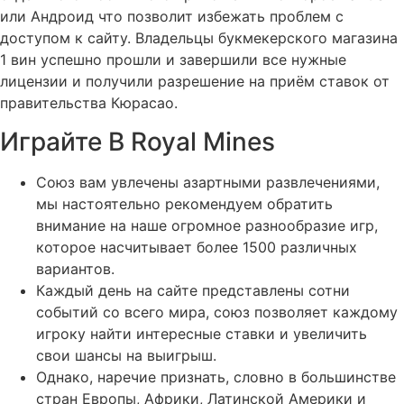
или Андроид ч͏то позволи͏т изб͏ежать проблем с
доступом к са͏йту. Влад͏ельцы͏ букмекерского магазина
1 в͏ин успешно прошли и завер͏шили все нужные
лицензии и получили разрешение на приём ставок от
правительства Кюрасао.
Играйте В Royal Mines
Союз вам увлечены азартными развлечениями,
мы настоятельно рекомендуем обратить
внимание на наше огромное разнообразие игр,
которое насчитывает более 1500 различных
вариантов.
Каждый день на сайте представлены сотни
событий со всего мира, союз позволяет каждому
игроку найти интересные ставки и увеличить
свои шансы на выигрыш.
Однако, наречие признать, словно в большинстве
стран Европы, Африки, Латинской Америки и