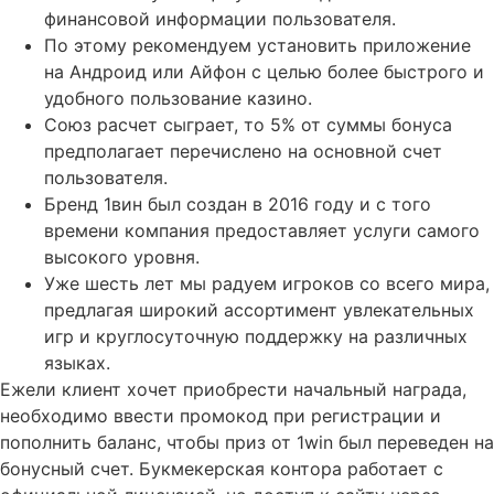
финансовой информации пользователя.
По этому рекомендуем установить приложение
на Андроид или Айфон с целью более быстрого и
удобного пользование казино.
Союз расчет сыграет, то 5% от суммы бонуса
предполагает перечислено на основной счет
пользователя.
Бренд 1вин был создан в 2016 году и с того
времени компания предоставляет услуги самого
высокого уровня.
Уже шесть лет мы радуем игроков со всего мира,
предлагая широкий ассортимент увлекательных
игр и круглосуточную поддержку на различных
языках.
Ежели клиент хочет приобрести начальный награда,
необходимо ввести промокод при регистрации и
пополнить баланс, чтобы приз от 1win был переведен на
бонусный счет. Букмекерская контора работает с