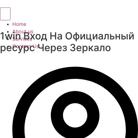
Hamburger Toggle Menu
Home
About us
1win Вход На Официальный
Services
ресурс Через Зеркало
Contact Us