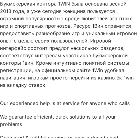
Букмекерская контора 1WIN была основана весной
2018 года, а уже сегодня женщина пользуется
огромной популярностью среди любителей азартных
игр и спортивных прогнозов. Ресурс 1Вин стремится
предоставить разнообразие игр и уникальный игровой
опыт с целью своих пользователей. Игровой
интерфейс состоит предлог нескольких разделов,
соответствуя интересам участников букмекерской
конторы 1вин. Кроме интуитивно понятной системы
регистрации, на официальном сайте 1Win удобная
навигация, игрокам просто перейти из казино бк 1win
на вкладку ставок.
Our experienced help is at service for anyone who calls
We guarantee efficient, quick solutions to all your
problems
Dedicated & faithful service for over a decade and