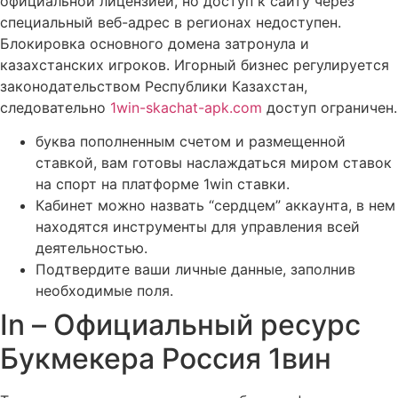
официальной лицензией, но доступ к сайту через
специальный веб-адрес в регионах недоступен.
Блокировка основного домена затронула и
казахстанских игроков. Игорный бизнес регулируется
законодательством Республики Казахстан,
следовательно
1win-skachat-apk.com
доступ ограничен.
буква пополненным счетом и размещенной
ставкой, вам готовы наслаждаться миром ставок
на спорт на платформе 1win ставки.
Кабинет можно назвать “сердцем” аккаунта, в нем
находятся инструменты для управления всей
деятельностью.
Подтвердите ваши личные данные, заполнив
необходимые поля.
In – Официальный ресурс
Букмекера Россия 1вин