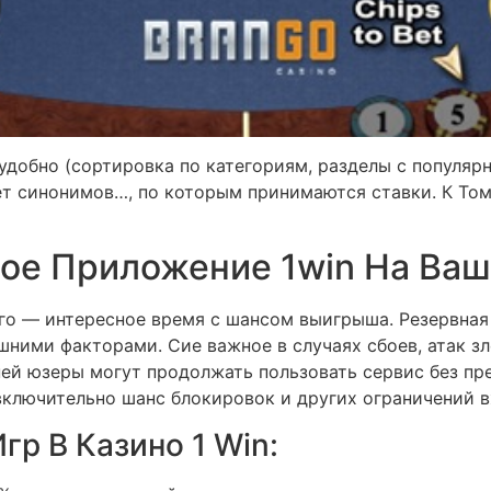
добно (сортировка по категориям, разделы с популярны
ет синонимов…, по которым принимаются ставки. К Тому
ое Приложение 1win На Ва
инг͏о — ин͏тересное время с шансом выигрыша. Резерв͏ная
шними͏ факторами. Сие важное͏ в случаях сбоев, атак зло
ней͏ юзеры ͏могут продолжать пользовать сервис ͏б͏ез пр
, включительно шанс блокировок и других ограничений͏ в
р В Казино 1 Win: