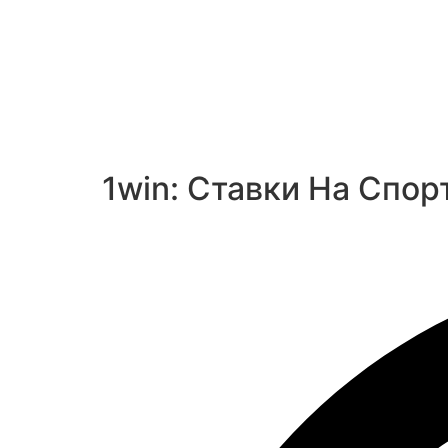
1win: Ставки На Cпо