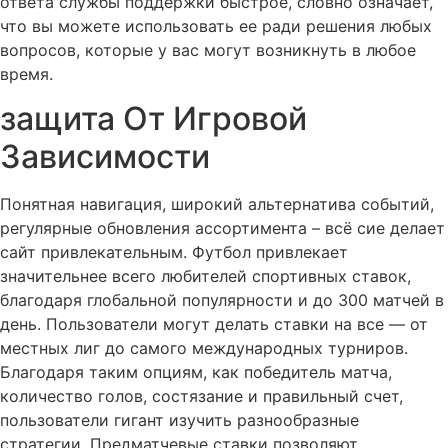
ответа службы поддержки быстрое, словно означает,
что вы можете использовать ее ради решения любых
вопросов, которые у вас могут возникнуть в любое
время.
защита От Игровой
Зависимости
Понятная навигация, широкий альтернатива событий,
регулярные обновления ассортимента – всё сие делает
сайт привлекательным. Футбол привлекает
значительнее всего любителей спортивных ставок,
благодаря глобальной популярности и до 300 матчей в
день. Пользователи могут делать ставки на все — от
местных лиг до самого международных турниров.
Благодаря таким опциям, как победитель матча,
количество голов, состязание и правильный счет,
пользователи гигант изучить разнообразные
стратегии. Предматчевые ставки позволяют