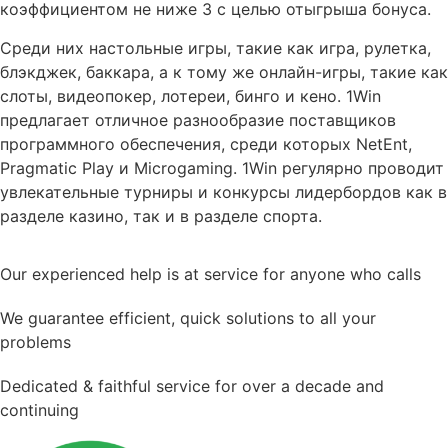
коэффициентом не ниже 3 с целью отыгрыша бонуса.
Среди них настольные игры, такие как игра, рулетка,
блэкджек, баккара, а к тому же онлайн-игры, такие как
слоты, видеопокер, лотереи, бинго и кено. 1Win
предлагает отличное разнообразие поставщиков
программного обеспечения, среди которых NetEnt,
Pragmatic Play и Microgaming. 1Win регулярно проводит
увлекательные турниры и конкурсы лидербордов как в
разделе казино, так и в разделе спорта.
Our experienced help is at service for anyone who calls
We guarantee efficient, quick solutions to all your
problems
Dedicated & faithful service for over a decade and
continuing