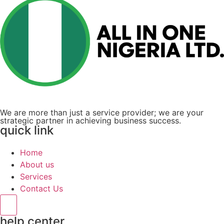
We are more than just a service provider; we are your
strategic partner in achieving business success.
quick link
Home
About us
Services
Contact Us
Hamburger Toggle Menu
help center