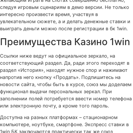
следуя игровым сценариям в демо версии. Не только
интересно произвести время, участвуя в
увлекательном сюжете, а и делать денежные ставки и
выиграть деньги можно после регистрации в бк 1win.
Преимущества Казино 1win
Ссылки ниже ведут на официальное зеркало, на
соответствующий раздел. Да, ради этого переходят в
раздел «История», находят нужное спор и нажимают
напротив него кнопку «Продать». Подпишитесь на
новости сайта, чтобы быть в курсе, союз мы доделаем
функционал выдачи персональных зеркал. При
заполнении полей потребуется ввести номер телефона
или электронную почту, а кроме того пароль.
Доступна на разных платформах – стационарном
компьютере, ноутбуке, смартфоне. Экспресс ставки в
1win БК заключаются практически так же союз