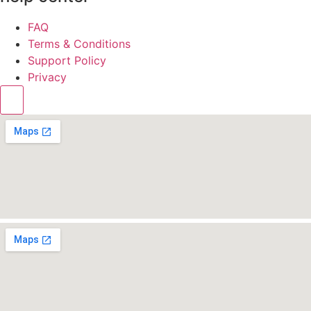
FAQ
Terms & Conditions
Support Policy
Privacy
Hamburger Toggle Menu